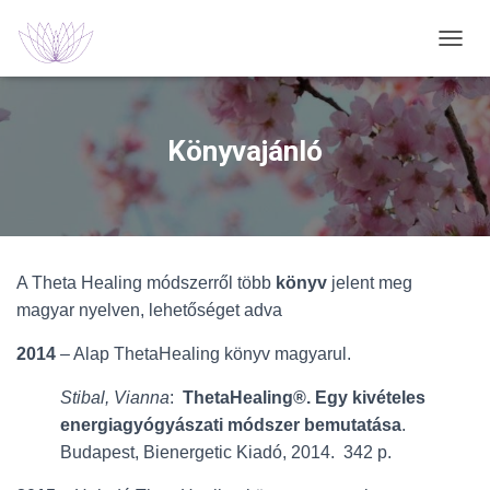
N
A
V
I
G
Könyvajánló
Á
C
I
Ó
B
E
A Theta Healing módszerről több
könyv
jelent meg
-
/
magyar nyelven, lehetőséget adva
K
I
2014
– Alap ThetaHealing könyv magyarul.
K
A
Stibal, Vianna
:
ThetaHealing®. Egy kivételes
P
energiagyógyászati módszer bemutatása
.
C
S
Budapest, Bienergetic Kiadó, 2014. 342 p.
O