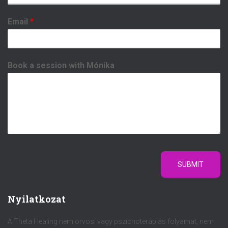
Email
*
Book a session with Mónika
SUBMIT
Nyilatkozat
A Theta Healing nem orvosi vagy pszichoterápiás folyamat, nem