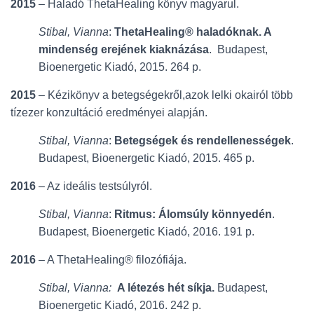
L
2015
– Haladó ThetaHealing könyv magyarul.
Á
S
Stibal, Vianna
:
ThetaHealing® haladóknak. A
A
mindenség erejének kiaknázása
. Budapest,
Bioenergetic Kiadó, 2015. 264 p.
2015
– Kézikönyv a betegségekről,azok lelki okairól több
tízezer konzultáció eredményei alapján.
Stibal, Vianna
:
Betegségek és rendellenességek
.
Budapest, Bioenergetic Kiadó, 2015. 465 p.
2016
– Az ideális testsúlyról.
Stibal, Vianna
:
Ritmus: Álomsúly könnyedén
.
Budapest, Bioenergetic Kiadó, 2016. 191 p.
2016
– A ThetaHealing® filozófiája.
Stibal, Vianna:
A létezés hét síkja.
Budapest,
Bioenergetic Kiadó, 2016. 242 p.