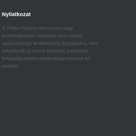
Nyilatkozat
A Theta Healing nem orvosi vagy
pszichoterápiás folyamat, nem irányul
egészségügyi tevékenység folytatására, nem
helyettesíti az orvosi kezelést, panaszok,
betegség esetén mindenképp keresse fel
orvosát.