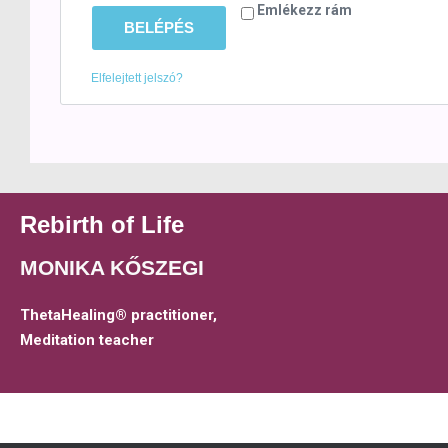
Emlékezz rám
BELÉPÉS
Elfelejtett jelszó?
Rebirth of Life
MONIKA KŐSZEGI
ThetaHealing® practitioner,
Meditation teacher