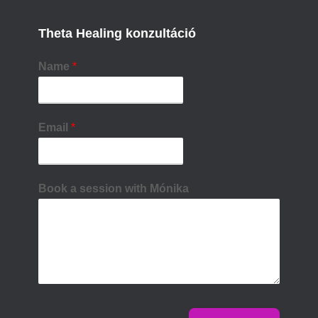
Theta Healing konzultáció
Name
*
Email
*
Book a session with Mónika