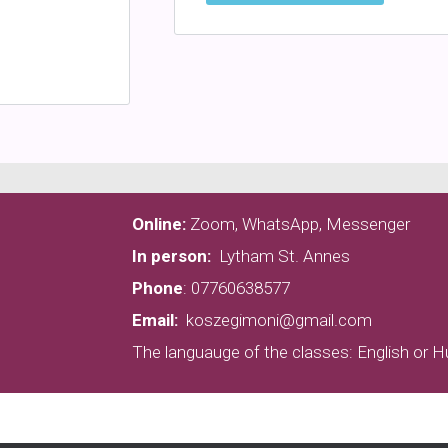
Online:
Zoom, WhatsApp, Messenger
In person:
Lytham St. Annes
Phone
:
07760638577
Email:
koszegimoni@gmail.com
The languauge of the classes: English or H